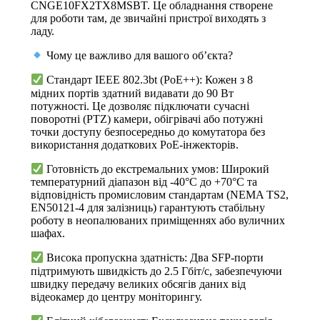
CNGE10FX2TX8MSBT. Це обладнання створене
для роботи там, де звичайні пристрої виходять з
ладу.
Чому це важливо для вашого об’єкта?
Стандарт IEEE 802.3bt (PoE++): Кожен з 8
мідних портів здатний видавати до 90 Вт
потужності. Це дозволяє підключати сучасні
поворотні (PTZ) камери, обігрівачі або потужні
точки доступу безпосередньо до комутатора без
використання додаткових PoE-інжекторів.
Готовність до екстремальних умов: Широкий
температурний діапазон від -40°C до +70°C та
відповідність промисловим стандартам (NEMA TS2,
EN50121-4 для залізниць) гарантують стабільну
роботу в неопалюваних приміщеннях або вуличних
шафах.
Висока пропускна здатність: Два SFP-порти
підтримують швидкість до 2.5 Гбіт/с, забезпечуючи
швидку передачу великих обсягів даних від
відеокамер до центру моніторингу.