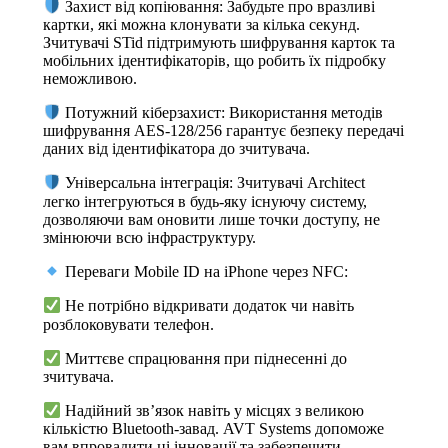
Захист від копіювання: Забудьте про вразливі
картки, які можна клонувати за кілька секунд.
Зчитувачі STid підтримують шифрування карток та
мобільних ідентифікаторів, що робить їх підробку
неможливою.
Потужний кіберзахист: Використання методів
шифрування AES-128/256 гарантує безпеку передачі
даних від ідентифікатора до зчитувача.
Універсальна інтеграція: Зчитувачі Architect
легко інтегруються в будь-яку існуючу систему,
дозволяючи вам оновити лише точки доступу, не
змінюючи всю інфраструктуру.
Переваги Mobile ID на iPhone через NFC:
Не потрібно відкривати додаток чи навіть
розблоковувати телефон.
Миттєве спрацювання при піднесенні до
зчитувача.
Надійний зв’язок навіть у місцях з великою
кількістю Bluetooth-завад. AVT Systems допоможе
вам впровадити ці інновації та забезпечити