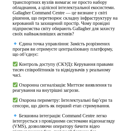
транспортних вузлів вимагає не просто набору
обладнання, а цілісної інтелектуальної екосистеми.
Gallagher Command Centre — це визнане у світі
рішення, що перетворює складну інфраструктуру на
керований та захищений простір. Чому провідні
підприємства світу обирають Gallagher для захисту
своїх найважливіших активів?
Єдина точка управління: Замість розрізнених
програм ви отримуєте централізовану платформу,
що об’єднує:
Контроль доступу (СКУД): Керування правами
тисяч співробітників та відвідувачів у реальному
часі.
Охоронна сигналізація: Миттєве виявлення та
реагування на внутрішні загрози.
Охорона периметру: Інтелектуальні бар’єри та
сенсори, що діють як перший етап стримування.
Безшовна інтеграція: Command Centre легко
інтегрується з провідними системами відеонагляду
(VMS), дозволяючи оператору бачити відео