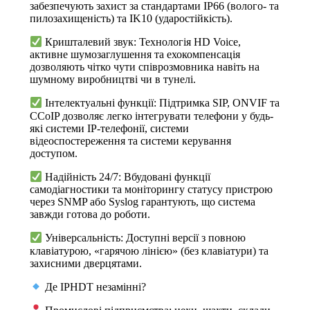
забезпечують захист за стандартами IP66 (волого- та
пилозахищеність) та IK10 (ударостійкість).
Кришталевий звук: Технологія HD Voice,
активне шумозаглушення та ехокомпенсація
дозволяють чітко чути співрозмовника навіть на
шумному виробництві чи в тунелі.
Інтелектуальні функції: Підтримка SIP, ONVIF та
CCoIP дозволяє легко інтегрувати телефони у будь-
які системи IP-телефонії, системи
відеоспостереження та системи керування
доступом.
Надійність 24/7: Вбудовані функції
самодіагностики та моніторингу статусу пристрою
через SNMP або Syslog гарантують, що система
завжди готова до роботи.
Універсальність: Доступні версії з повною
клавіатурою, «гарячою лінією» (без клавіатури) та
захисними дверцятами.
Де IPHDT незамінні?