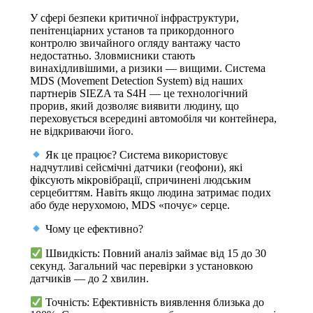
У сфері безпеки критичної інфраструктури,
пенітенціарних установ та прикордонного
контролю звичайного огляду вантажу часто
недостатньо. Зловмисники стають
винахідливішими, а ризики — вищими. Система
MDS (Movement Detection System) від наших
партнерів SIEZA та S4H — це технологічний
прорив, який дозволяє виявити людину, що
переховується всередині автомобіля чи контейнера,
не відкриваючи його.
Як це працює? Система використовує
надчутливі сейсмічні датчики (геофони), які
фіксують мікровібрації, спричинені людським
серцебиттям. Навіть якщо людина затримає подих
або буде нерухомою, MDS «почує» серце.
Чому це ефективно?
Швидкість: Повний аналіз займає від 15 до 30
секунд. Загальний час перевірки з установкою
датчиків — до 2 хвилин.
Точність: Ефективність виявлення близька до