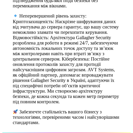
підтвердження будь-якої події безпеки без
перемикання між вікнами.
Неперевершений рівень захисту:
Криптозахищеність: Наскрізне шифрування даних
від зчитувача до сервера гарантує, що вашу систему
неможливо зламати чи перехопити керування.
Відмовостійкість: Архітектура Gallagher Security
розроблена для роботи в режимі 24/7, забезпечуючи
автономність локальних точок доступу та зв’язок
між контролерами навіть при втраті зв’язку з
центральним сервером. Кібербезпека: Постійне
оновлення протоколів захисту для протидії
найсучаснішим цифровим загрозам. AVT Systems,
як офіційний партнер, допомагає впроваджувати
рішення Gallagher Security в Україні, адаптуючи їх
під специфічні потреби об’єктів критичної
інфраструктури. Ми створюємо архітектуру
безпеки, де кожна секунда та кожен метр периметру
під повним контролем.
Забезпечте стабільність вашого бізнесу з
технологіями, перевіреними часом і найсуворішими
стандартами.