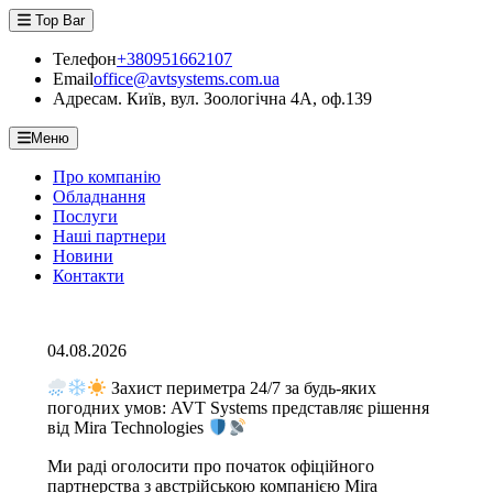
Skip
Top Bar
to
content
Телефон
+380951662107
Email
office@avtsystems.com.ua
Адреса
м. Київ, вул. Зоологічна 4А, оф.139
Меню
Про компанію
Обладнання
Послуги
Наші партнери
Новини
Контакти
04.08.2026
Захист периметра 24/7 за будь-яких
погодних умов: AVT Systems представляє рішення
від Mira Technologies
Ми раді оголосити про початок офіційного
партнерства з австрійською компанією Mira