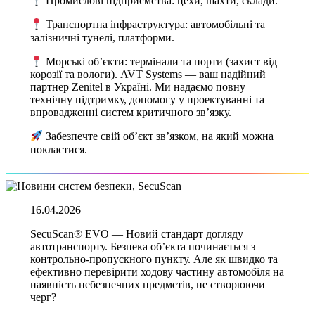
Промислові підприємства: цехи, шахти, склади.
Транспортна інфраструктура: автомобільні та
залізничні тунелі, платформи.
Морські об’єкти: термінали та порти (захист від
корозії та вологи). AVT Systems — ваш надійний
партнер Zenitel в Україні. Ми надаємо повну
технічну підтримку, допомогу у проектуванні та
впровадженні систем критичного зв’язку.
Забезпечте свій об’єкт зв’язком, на який можна
покластися.
16.04.2026
SecuScan® EVO — Новий стандарт догляду
автотранспорту. Безпека об’єкта починається з
контрольно-пропускного пункту. Але як швидко та
ефективно перевірити ходову частину автомобіля на
наявність небезпечних предметів, не створюючи
черг?