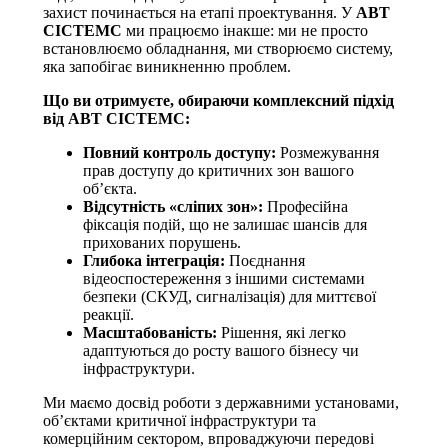
захист починається на етапі проектування. У
АВТ
СІСТЕМС
ми працюємо інакше: ми не просто
встановлюємо обладнання, ми створюємо систему,
яка запобігає виникненню проблем.
Що ви отримуєте, обираючи комплексний підхід
від АВТ СІСТЕМС:
Повний контроль доступу:
Розмежування
прав доступу до критичних зон вашого
об’єкта.
Відсутність «сліпих зон»:
Професійна
фіксація подій, що не залишає шансів для
прихованих порушень.
Глибока інтеграція:
Поєднання
відеоспостереження з іншими системами
безпеки (СКУД, сигналізація) для миттєвої
реакції.
Масштабованість:
Рішення, які легко
адаптуються до росту вашого бізнесу чи
інфраструктури.
Ми маємо досвід роботи з державними установами,
об’єктами критичної інфраструктури та
комерційним сектором, впроваджуючи передові