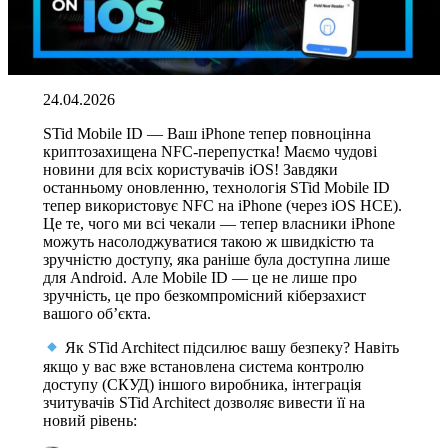
24.04.2026
STid Mobile ID — Ваш iPhone тепер повноцінна
криптозахищена NFC-перепустка! Маємо чудові
новини для всіх користувачів iOS! Завдяки
останньому оновленню, технологія STid Mobile ID
тепер використовує NFC на iPhone (через iOS HCE).
Це те, чого ми всі чекали — тепер власники iPhone
можуть насолоджуватися такою ж швидкістю та
зручністю доступу, яка раніше була доступна лише
для Android. Але Mobile ID — це не лише про
зручність, це про безкомпромісний кіберзахист
вашого об’єкта.
Як STid Architect підсилює вашу безпеку? Навіть
якщо у вас вже встановлена система контролю
доступу (СКУД) іншого виробника, інтеграція
зчитувачів STid Architect дозволяє вивести її на
новий рівень: