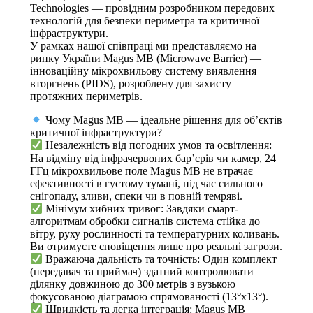
Technologies — провідним розробником передових
технологій для безпеки периметра та критичної
інфраструктури.
У рамках нашої співпраці ми представляємо на
ринку України Magus MB (Microwave Barrier) —
інноваційну мікрохвильову систему виявлення
вторгнень (PIDS), розроблену для захисту
протяжних периметрів.
Чому Magus MB — ідеальне рішення для об’єктів
критичної інфраструктури?
Незалежність від погодних умов та освітлення:
На відміну від інфрачервоних бар’єрів чи камер, 24
ГГц мікрохвильове поле Magus MB не втрачає
ефективності в густому тумані, під час сильного
снігопаду, зливи, спеки чи в повній темряві.
Мінімум хибних тривог: Завдяки смарт-
алгоритмам обробки сигналів система стійка до
вітру, руху рослинності та температурних коливань.
Ви отримуєте сповіщення лише про реальні загрози.
Вражаюча дальність та точність: Один комплект
(передавач та приймач) здатний контролювати
ділянку довжиною до 300 метрів з вузькою
фокусованою діаграмою спрямованості (13°x13°).
Швидкість та легка інтеграція: Magus MB